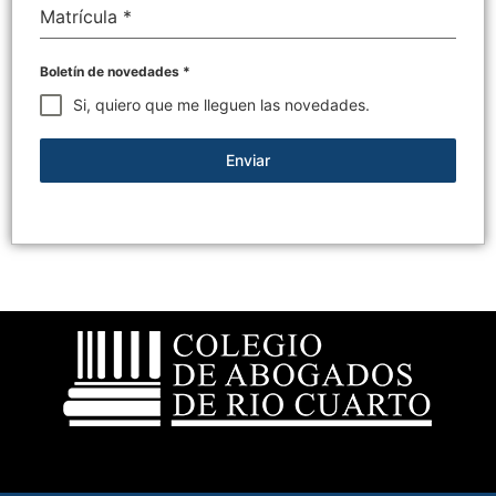
Matrícula
*
Boletín de novedades
*
Si, quiero que me lleguen las novedades.
Enviar