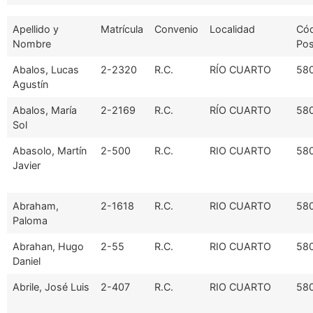
Apellido y
Matrícula
Convenio
Localidad
Có
Nombre
Pos
Abalos, Lucas
2-2320
R.C.
RÍO CUARTO
58
Agustín
Abalos, María
2-2169
R.C.
RÍO CUARTO
58
Sol
Abasolo, Martín
2-500
R.C.
RIO CUARTO
58
Javier
Abraham,
2-1618
R.C.
RIO CUARTO
58
Paloma
Abrahan, Hugo
2-55
R.C.
RIO CUARTO
58
Daniel
Abrile, José Luis
2-407
R.C.
RIO CUARTO
58