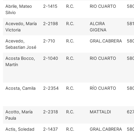
Abrile, Mateo
2-1415
R.C.
RIO CUARTO
58
Silvio
Acevedo, María
2-2198
R.C.
ALCIRA
58
Victoria
GIGENA
Acevedo,
2-710
R.C.
GRAL.CABRERA
58
Sebastian José
Acosta Bocco,
2-1040
R.C.
RIO CUARTO
58
Martín
Acosta, Camila
2-2354
R.C.
RÍO CUARTO
58
Acotto, María
2-2318
R.C.
MATTALDI
62
Paula
Actis, Soledad
2-1437
R.C.
GRAL.CABRERA
58