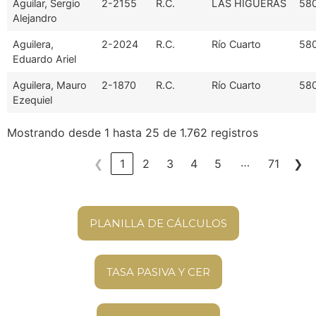
Aguilar, Sergio
2-2155
R.C.
LAS HIGUERAS
58
Alejandro
Aguilera,
2-2024
R.C.
Río Cuarto
58
Eduardo Ariel
Aguilera, Mauro
2-1870
R.C.
Río Cuarto
58
Ezequiel
Mostrando desde 1 hasta 25 de 1.762 registros
…
❮
1
2
3
4
5
71
❯
PLANILLA DE CÁLCULOS
TASA PASIVA Y CER