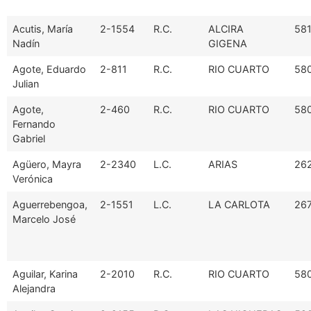
Acutis, María
2-1554
R.C.
ALCIRA
58
Nadín
GIGENA
Agote, Eduardo
2-811
R.C.
RIO CUARTO
58
Julian
Agote,
2-460
R.C.
RIO CUARTO
58
Fernando
Gabriel
Agüero, Mayra
2-2340
L.C.
ARIAS
26
Verónica
Aguerrebengoa,
2-1551
L.C.
LA CARLOTA
26
Marcelo José
Aguilar, Karina
2-2010
R.C.
RIO CUARTO
58
Alejandra