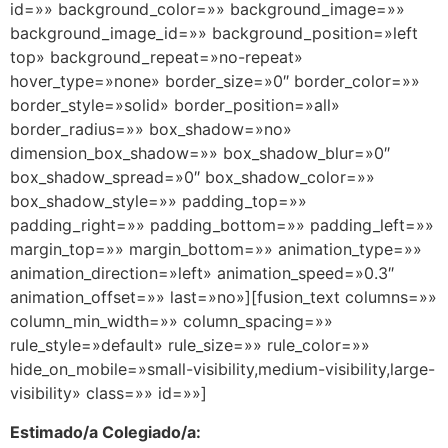
id=»» background_color=»» background_image=»»
background_image_id=»» background_position=»left
top» background_repeat=»no-repeat»
hover_type=»none» border_size=»0″ border_color=»»
border_style=»solid» border_position=»all»
border_radius=»» box_shadow=»no»
dimension_box_shadow=»» box_shadow_blur=»0″
box_shadow_spread=»0″ box_shadow_color=»»
box_shadow_style=»» padding_top=»»
padding_right=»» padding_bottom=»» padding_left=»»
margin_top=»» margin_bottom=»» animation_type=»»
animation_direction=»left» animation_speed=»0.3″
animation_offset=»» last=»no»][fusion_text columns=»»
column_min_width=»» column_spacing=»»
rule_style=»default» rule_size=»» rule_color=»»
hide_on_mobile=»small-visibility,medium-visibility,large-
visibility» class=»» id=»»]
Estimado/a Colegiado/a: