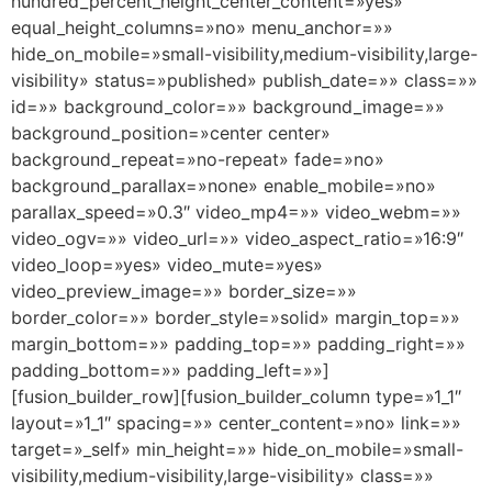
hundred_percent_height_center_content=»yes»
equal_height_columns=»no» menu_anchor=»»
hide_on_mobile=»small-visibility,medium-visibility,large-
visibility» status=»published» publish_date=»» class=»»
id=»» background_color=»» background_image=»»
background_position=»center center»
background_repeat=»no-repeat» fade=»no»
background_parallax=»none» enable_mobile=»no»
parallax_speed=»0.3″ video_mp4=»» video_webm=»»
video_ogv=»» video_url=»» video_aspect_ratio=»16:9″
video_loop=»yes» video_mute=»yes»
video_preview_image=»» border_size=»»
border_color=»» border_style=»solid» margin_top=»»
margin_bottom=»» padding_top=»» padding_right=»»
padding_bottom=»» padding_left=»»]
[fusion_builder_row][fusion_builder_column type=»1_1″
layout=»1_1″ spacing=»» center_content=»no» link=»»
target=»_self» min_height=»» hide_on_mobile=»small-
visibility,medium-visibility,large-visibility» class=»»