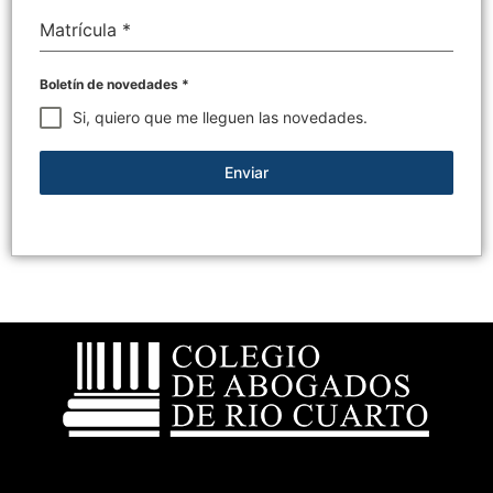
Matrícula
*
Boletín de novedades
*
Si, quiero que me lleguen las novedades.
Enviar