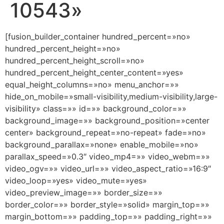
10543»
[fusion_builder_container hundred_percent=»no»
hundred_percent_height=»no»
hundred_percent_height_scroll=»no»
hundred_percent_height_center_content=»yes»
equal_height_columns=»no» menu_anchor=»»
hide_on_mobile=»small-visibility,medium-visibility,large-
visibility» class=»» id=»» background_color=»»
background_image=»» background_position=»center
center» background_repeat=»no-repeat» fade=»no»
background_parallax=»none» enable_mobile=»no»
parallax_speed=»0.3″ video_mp4=»» video_webm=»»
video_ogv=»» video_url=»» video_aspect_ratio=»16:9″
video_loop=»yes» video_mute=»yes»
video_preview_image=»» border_size=»»
border_color=»» border_style=»solid» margin_top=»»
margin_bottom=»» padding_top=»» padding_right=»»