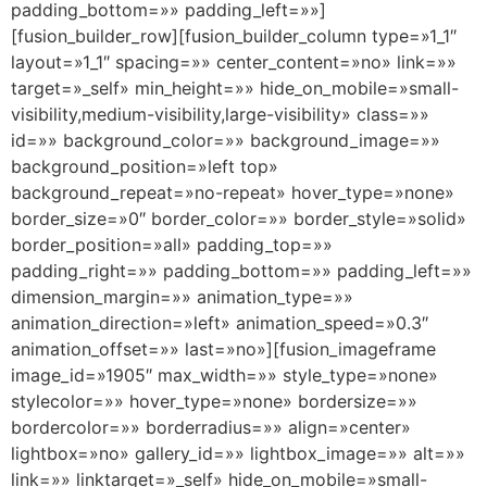
padding_bottom=»» padding_left=»»]
[fusion_builder_row][fusion_builder_column type=»1_1″
layout=»1_1″ spacing=»» center_content=»no» link=»»
target=»_self» min_height=»» hide_on_mobile=»small-
visibility,medium-visibility,large-visibility» class=»»
id=»» background_color=»» background_image=»»
background_position=»left top»
background_repeat=»no-repeat» hover_type=»none»
border_size=»0″ border_color=»» border_style=»solid»
border_position=»all» padding_top=»»
padding_right=»» padding_bottom=»» padding_left=»»
dimension_margin=»» animation_type=»»
animation_direction=»left» animation_speed=»0.3″
animation_offset=»» last=»no»][fusion_imageframe
image_id=»1905″ max_width=»» style_type=»none»
stylecolor=»» hover_type=»none» bordersize=»»
bordercolor=»» borderradius=»» align=»center»
lightbox=»no» gallery_id=»» lightbox_image=»» alt=»»
link=»» linktarget=»_self» hide_on_mobile=»small-