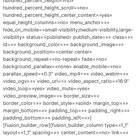
hundred_percent_height=»no»
hundred_percent_height_scroll=»no»
hundred_percent_height_center_content=»yes»
equal_height_columns=»no» menu_anchor=»»
hide_on_mobile=»small-visibility,medium-visibility,large-
visibility» status=»published» publish_date=»» class=»»
id=»» background_color=»» background_image=»»
background_position=»center center»
background_repeat=»no-repeat» fade=»no»
background_parallax=»none» enable_mobile=»no»
parallax_speed=»0.3″ video_mp4=»» video_webm=»»
video_ogv=»» video_url=»» video_aspect_ratio=»16:9″
video_loop=»yes» video_mute=»yes»
video_preview_image=»» border_size=»»
border_color=»» border_style=»solid» margin_top=»»
margin_bottom=»» padding_top=»» padding_right=»»
padding_bottom=»» padding_left=»»]
[fusion_builder_row][fusion_builder_column type=»1_1″
layout=»1_1″ spacing=»» center_content=»no» link=»»