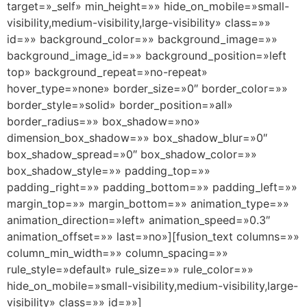
target=»_self» min_height=»» hide_on_mobile=»small-
visibility,medium-visibility,large-visibility» class=»»
id=»» background_color=»» background_image=»»
background_image_id=»» background_position=»left
top» background_repeat=»no-repeat»
hover_type=»none» border_size=»0″ border_color=»»
border_style=»solid» border_position=»all»
border_radius=»» box_shadow=»no»
dimension_box_shadow=»» box_shadow_blur=»0″
box_shadow_spread=»0″ box_shadow_color=»»
box_shadow_style=»» padding_top=»»
padding_right=»» padding_bottom=»» padding_left=»»
margin_top=»» margin_bottom=»» animation_type=»»
animation_direction=»left» animation_speed=»0.3″
animation_offset=»» last=»no»][fusion_text columns=»»
column_min_width=»» column_spacing=»»
rule_style=»default» rule_size=»» rule_color=»»
hide_on_mobile=»small-visibility,medium-visibility,large-
visibility» class=»» id=»»]