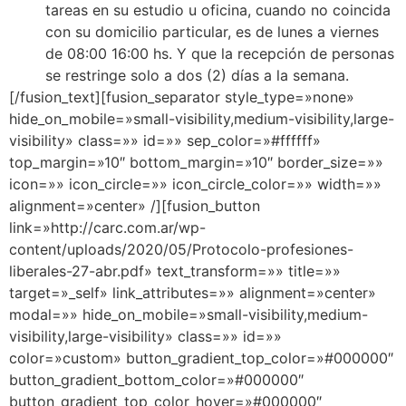
tareas en su estudio u oficina, cuando no coincida
con su domicilio particular, es de lunes a viernes
de 08:00 16:00 hs. Y que la recepción de personas
se restringe solo a dos (2) días a la semana.
[/fusion_text][fusion_separator style_type=»none»
hide_on_mobile=»small-visibility,medium-visibility,large-
visibility» class=»» id=»» sep_color=»#ffffff»
top_margin=»10″ bottom_margin=»10″ border_size=»»
icon=»» icon_circle=»» icon_circle_color=»» width=»»
alignment=»center» /][fusion_button
link=»http://carc.com.ar/wp-
content/uploads/2020/05/Protocolo-profesiones-
liberales-27-abr.pdf» text_transform=»» title=»»
target=»_self» link_attributes=»» alignment=»center»
modal=»» hide_on_mobile=»small-visibility,medium-
visibility,large-visibility» class=»» id=»»
color=»custom» button_gradient_top_color=»#000000″
button_gradient_bottom_color=»#000000″
button_gradient_top_color_hover=»#000000″