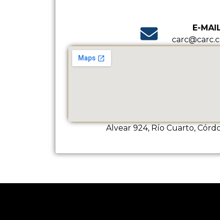
E-MAI
carc@carc.c
Alvear 924, Río Cuarto, Córd