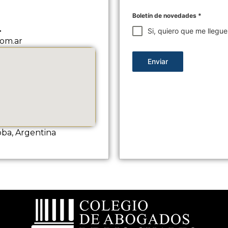
Boletín de novedades
*
L
Si, quiero que me llegu
om.ar
Enviar
oba, Argentina