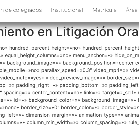
n de colegiados
Institucional
Matrícula
Área
iento en Litigación Ora
»no» hundred_percent_height=»no» hundred_percent_height
 equal_height_columns=»no» menu_anchor=»» hide_on_mobil
or=»» background_image=»» background_position=»center 
ble_mobile=»no» parallax_speed=»0.3″ video_mp4=»» vi
 video_mute=»yes» video_preview_image=»» border_size=»
p=»» padding_right=»» padding_bottom=»» padding_left=
_1″ spacing=»» center_content=»no» link=»» target=»_self
y» class=»» id=»» background_color=»» background_image=»»
»none» border_size=»0″ border_color=»» border_style=»so
g_left=»» dimension_margin=»» animation_type=»» animati
 columns=»» column_min_width=»» column_spacing=»» rule_s