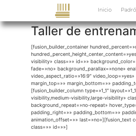
Inicio
Padró
Taller de entrenam
[fusion_builder_container hundred_percent=
hundred_percent_height_center_content=»yes»
visibility» class=»» id=»» background_col
fade=»no» background_parallax=»none» ena
video_aspect_ratio=»16:9″ video_loop=»yes»
margin_top=»» margin_bottom=»» padding_to
[fusion_builder_column type=»1_1″ layout=»1
visibility,medium-visibility,large-visibilit
background_repeat=»no-repeat» hover_type=
padding_right=»» padding_bottom=»» paddin
animation_offset=»» last=»no»][fusion_text
class=»» id=»»]