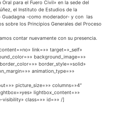
Oral para el Fuero Civil» en la sede del
ñez, el Instituto de Estudios de la
ando Guadagna -como moderador- y con las
s sobre los Principios Generales del Proceso
peramos contar nuevamente con su presencia.
_content=»no» link=»» target=»_self»
ckground_color=»» background_image=»»
order_color=»» border_style=»solid»
ion_margin=»» animation_type=»»
yout=»» picture_size=»» columns=»4″
ightbox=»yes» lightbox_content=»»
visibility» class=»» id=»» /]