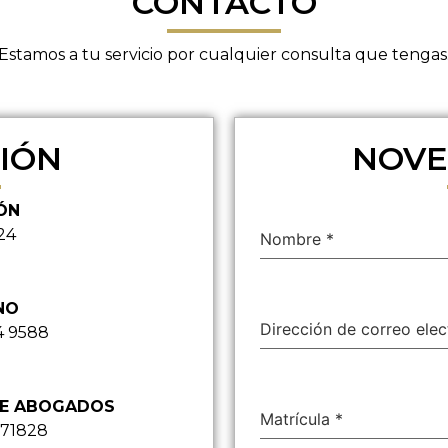
CONTACTO
Estamos a tu servicio por cualquier consulta que tengas
IÓN
NOVE
ÓN
24
Nombre
*
NO
Dirección de correo ele
4 9588
DE ABOGADOS
Matrícula
*
871828