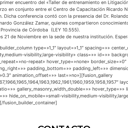
primer encuentro del «Taller de entrenamiento en Litigación 
rzo en conjunto entre el Centro de Capacitación Ricardo Nú
ión. Dicha conferencia contó con la presencia del Dr. Rol
eonardo González Zamar, quienes compartieron conocimiento
la Provincia de Córdoba (LEY 10.555).
oles 21 de Noviembre en la sede de nuestra institución. Es
n_builder_column type=»1_1″ layout=»1_1″ spacing=»» center
ity,medium-visibility,large-visibility» class=»» id=»» ba
_repeat=»no-repeat» hover_type=»none» border_size=»0″ b
ing_right=»» padding_bottom=»» padding_left=»» dimens
»0.3″ animation_offset=»» last=»no»][fusion_gallery
67,1966,1965,1964,1963,1962,1961,1960,1959,1958,1957″ la
atio=»» gallery_masonry_width_double=»» hover_type=»» l
 hide_on_mobile=»small-visibility,medium-visibility,large-
[/fusion_builder_container]