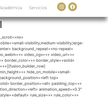
 Académica
Servicios
l
_scroll=»no»
e=»small-visibility,medium-visibility,large-
center» background_repeat=»no-repeat»
deo_webm=»» video_ogv=»» video_url=»»
» border_color=»» border_style=»solid»
»»][fusion_builder_row]
» min_height=»» hide_on_mobile=»small-
 background_position=»left top»
lid» border_position=»all» padding_top=»»
on_direction=»left» animation_speed=»0.3″
tyle=»default» rule_size=»» rule_color=»»