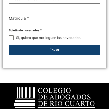
Matrícula
*
Boletín de novedades
*
Si, quiero que me lleguen las novedades.
Enviar